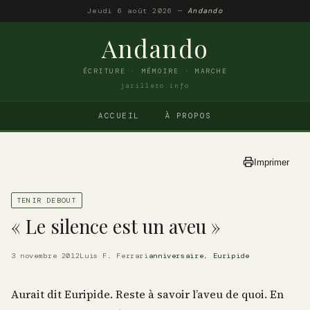
Jeudi 6 août 2026 —
Andando
Andando
ÉCRITURE · MÉMOIRE · MARCHE
jarillero.info
ACCUEIL
À PROPOS
Imprimer
TENIR DEBOUT
« Le silence est un aveu »
3 novembre 2012
Luis F. Ferrari
anniversaire
,
Euripide
Aurait dit Euripide. Reste à savoir l’aveu de quoi. En