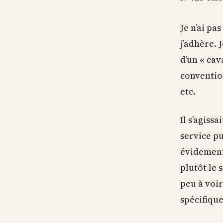
Je n’ai pa
j’adhère. 
d’un « cav
conventio
etc.
Il s’agiss
service pu
évidement 
plutôt le 
peu à voir
spécifiqu