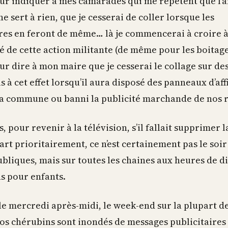
our indiquer à mes camarades qui me répètent que l’a
ne sert à rien, que je cesserai de coller lorsque les
ires en feront de même… là je commencerai à croire 
té de cette action militante (de même pour les boitages
ur dire à mon maire que je cesserai le collage sur de
 à cet effet lorsqu’il aura disposé des panneaux d’af
 la commune ou banni la publicité marchande de nos 
s, pour revenir à la télévision, s’il fallait supprimer l
rt prioritairement, ce n’est certainement pas le soir 
bliques, mais sur toutes les chaines aux heures de di
s pour enfants.
le mercredi après-midi, le week-end sur la plupart d
nos chérubins sont inondés de messages publicitaires