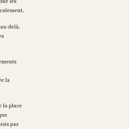
sur les
iscalement.
 au-delà.
es
cements
e la
e la place
que
isis pas