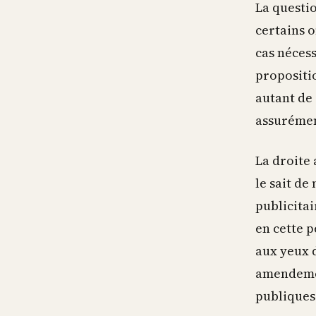
La questio
certains 
cas néces
propositio
autant de
assurémen
La droite 
le sait d
publicitai
en cette p
aux yeux d
amendemen
publiques 