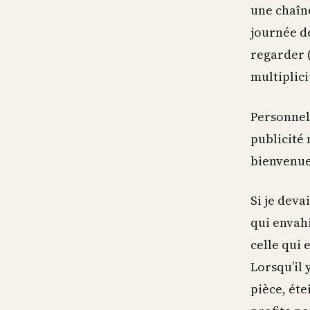
une chaîn
journée de
regarder 
multiplicit
Personnell
publicité 
bienvenue
Si je deva
qui envahi
celle qui 
Lorsqu’il 
pièce, éte