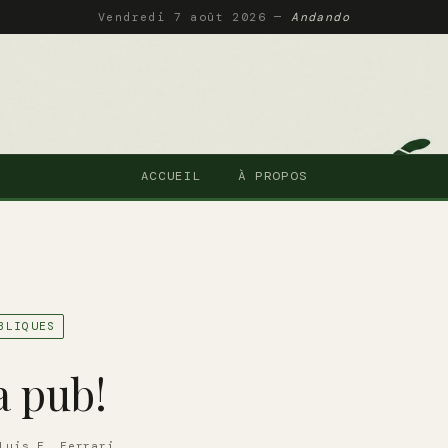
Vendredi 7 août 2026 —
Andando
ACCUEIL
À PROPOS
BLIQUES
a pub!
Luis F. Ferrari