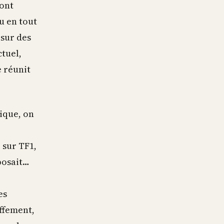
dont
u en tout
 sur des
ctuel,
 réunit
lique, on
 sur TF1,
mposait…
es
uffement,