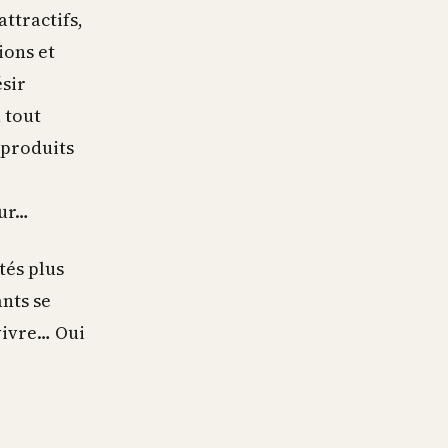
ttractifs,
ions et
sir
à tout
 produits
e
our…
tés plus
ants se
vivre… Oui