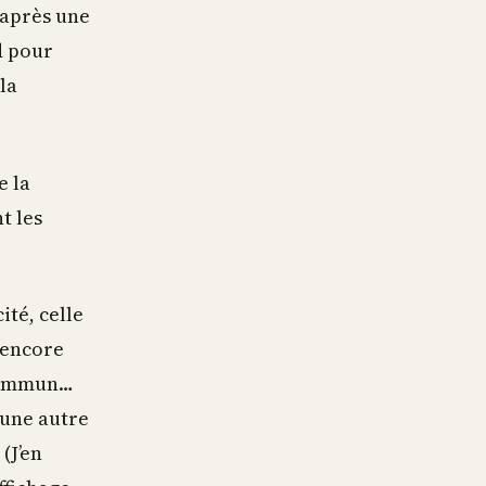
 après une
d pour
la
e la
t les
ité, celle
 encore
 commun…
 une autre
(J’en