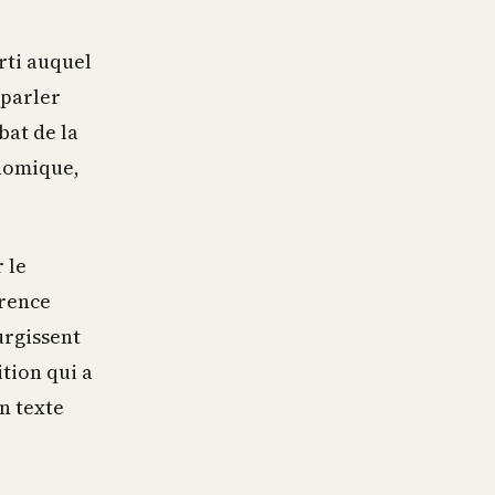
arti auquel
 parler
bat de la
nomique,
 le
érence
urgissent
ition qui a
n texte