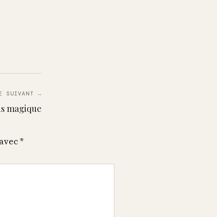
E SUIVANT →
us magique
 avec
*