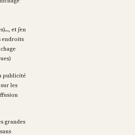
ffichage
à
)…, et j’en
s endroits
fichage
rues)
a publicité
sur les
ffusion
es grandes
 sans