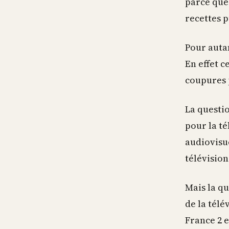
parce que
recettes p
Pour autan
En effet c
coupures p
La questi
pour la té
audiovisu
télévisio
Mais la qu
de la télé
France 2 e