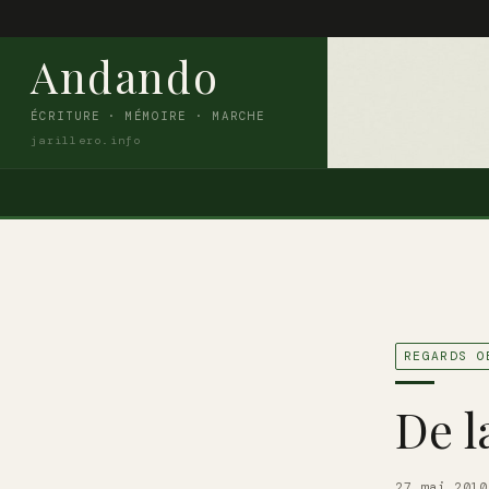
Andando
ÉCRITURE · MÉMOIRE · MARCHE
jarillero.info
REGARDS O
De l
27 mai 2010