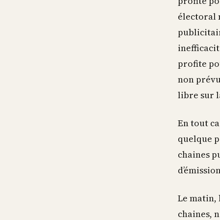
profite p
électoral 
publicita
inefficaci
profite po
non prévus
libre sur
En tout ca
quelque pa
chaines pu
d’émission
Le matin, 
chaines, 