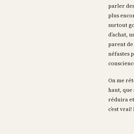
parler des
plus encor
surtout g
d’achat, u
parent de 
néfastes 
conscienc
On me rét
haut, que 
réduira e
c’est vrai!