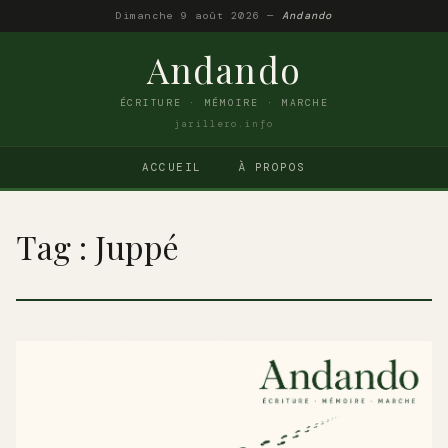
Dimanche 9 août 2026 —
Andando
Andando
ÉCRITURE · MÉMOIRE · MARCHE
jarillero.info
ACCUEIL
À PROPOS
Tag : Juppé