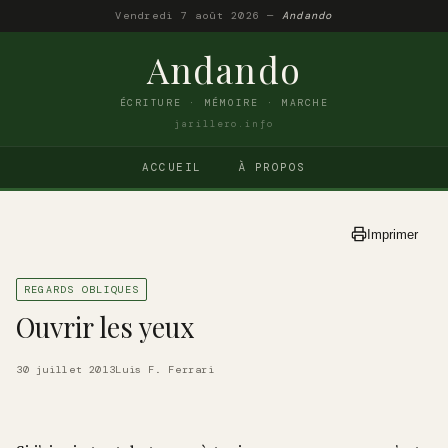
Vendredi 7 août 2026 —
Andando
Andando
ÉCRITURE · MÉMOIRE · MARCHE
jarillero.info
ACCUEIL
À PROPOS
Imprimer
REGARDS OBLIQUES
Ouvrir les yeux
30 juillet 2013
Luis F. Ferrari