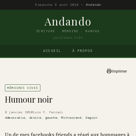
Dimanche 9 août 2026 —
Andando
Andando
ÉCRITURE · MÉMOIRE · MARCHE
jarillero.info
ACCUEIL
À PROPOS
Imprimer
MÉMOIRES VIVES
Humour noir
8 janvier 2010
Luis F. Ferrari
démocratie
,
droite
,
gauche
,
Mitterrand
,
Seguin
Un de mes facebooks friends a réagi aux hommages à