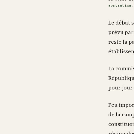
abstention
Le débat s
prévu par 
reste la p
établissem
La commiss
Républiqu
pour jour
Peu import
de la camp
constitue
régionales