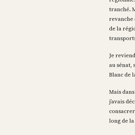
tranché. 
revanche d
de la régi
transport
Je reviend
au sénat, 
Blanc de l
Mais dans 
j’avais dé
consacrer 
long de la