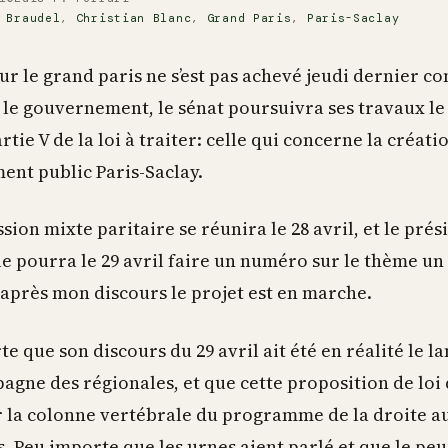
,
Braudel
,
Christian Blanc
,
Grand Paris
,
Paris-Saclay
ur le grand paris ne s’est pas achevé jeudi dernier 
le gouvernement, le sénat poursuivra ses travaux le 2
artie V de la loi à traiter: celle qui concerne la créati
ent public Paris-Saclay.
ion mixte paritaire se réunira le 28 avril, et le prés
e pourra le 29 avril faire un numéro sur le thème un
 après mon discours le projet est en marche.
e que son discours du 29 avril ait été en réalité le 
agne des régionales, et que cette proposition de loi
r la colonne vertébrale du programme de la droite a
. Peu importe que les urnes aient parlé et que le peu