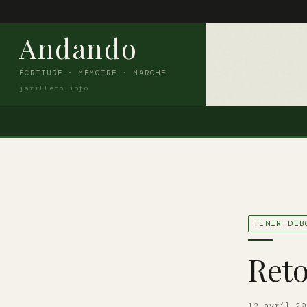
Andando
ÉCRITURE · MÉMOIRE · MARCHE
jarillero.info
TENIR DEB
Ret
12 avril 20