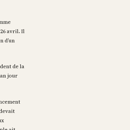
comme
6 avril. Il
on d’un
ident de la
 an jour
lancement
 devait
ux
ple ait