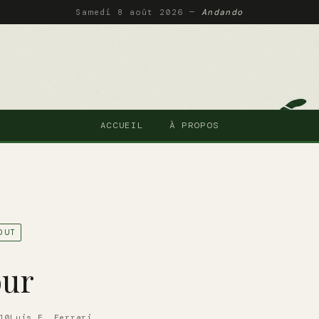
Samedi 8 août 2026 —
Andando
ACCUEIL
À PROPOS
OUT
our
10
Luis F. Ferrari