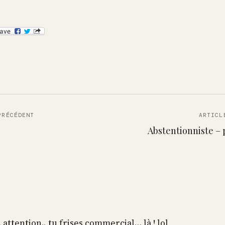
PRÉCÉDENT
ARTICL
Abstentionniste –
 attention.. tu frises commercial… là ! lol