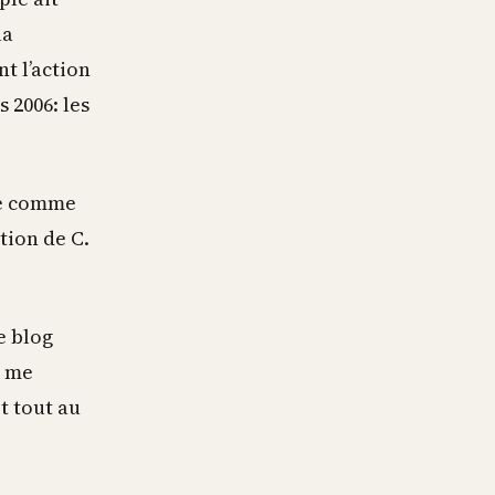
la
t l’action
 2006: les
lée comme
ation de C.
e blog
r me
et tout au