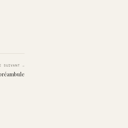
E SUIVANT →
 préambule